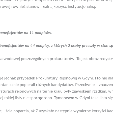
dwołano. W jednym przypadku chodzi nie tyle o uzyskanie nowej fu
rowej również stanowi realną korzyść instytucjonalną.
beneficjentów na 11 podpisów.
neficjentów na 44 podpisy, z których 2 osoby przeszły w stan s
ery zawodowej poszczególnych prokuratorów. To jest obraz redy
e jednak przypadek Prokuratury Rejonowej w Gdyni. I to nie dlat
ntanicznie popierali różnych kandydatów. Przeciwnie – znaczeni
raturach rejonowych na ternie kraju były zjawiskiem rzadkim, 
 takiej listy nie sporządzono. Tymczasem w Gdyni taka lista się
ej liście poparcia, aż 7 uzyskało następnie wymierne korzyści k