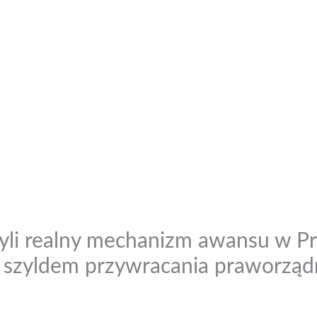
czyli realny mechanizm awansu w P
d szyldem przywracania praworządn