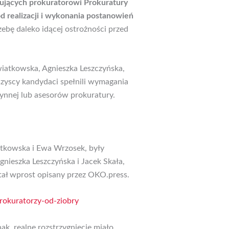
gujących prokuratorowi Prokuratury
d realizacji i wykonania postanowień
ebę daleko idącej ostrożności przed
wiatkowska, Agnieszka Leszczyńska,
zyscy kandydaci spełnili wymagania
zynnej lub asesorów prokuratury.
iatkowska i Ewa Wrzosek, były
nieszka Leszczyńska i Jacek Skała,
tał wprost opisany przez OKO.press.
rokuratorzy-od-ziobry
ak, realne rozstrzygnięcie miało