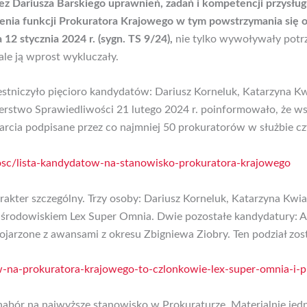
z Dariusza Barskiego uprawnień, zadań i kompetencji przysłu
enia funkcji Prokuratora Krajowego w tym powstrzymania się o
12 stycznia 2024 r. (sygn.
TS 9/24),
nie tylko wywoływały potrz
le ją wprost wykluczały.
estniczyło pięcioro kandydatów: Dariusz Korneluk, Katarzyna K
erstwo Sprawiedliwości 21 lutego 2024 r. poinformowało, że ws
parcia podpisane przez co najmniej 50 prokuratorów w służbie c
osc/lista-kandydatow-na-stanowisko-prokuratora-krajowego
rakter szczególny. Trzy osoby: Dariusz Korneluk, Katarzyna Kw
 środowiskiem Lex Super Omnia. Dwie pozostałe kandydatury: Ag
ojarzone z awansami z okresu Zbigniewa Ziobry. Ten podział zos
w-na-prokuratora-krajowego-to-czlonkowie-lex-super-omnia-i-p
 nabór na najwyższe stanowisko w Prokuraturze. Materialnie jedn