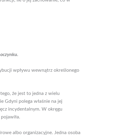
nkcji, ile o jej zachowanie, co w
poczynku.
strybucji wpływu wewnątrz określonego
ego, że jest to jedna z wielu
e Gdyni polega właśnie na jej
wręcz incydentalnym. W okręgu
 pojawiła.
adrowe albo organizacyjne. Jedna osoba