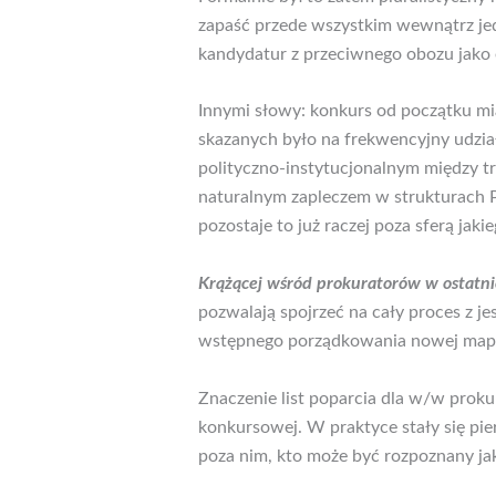
zapaść przede wszystkim wewnątrz j
kandydatur z przeciwnego obozu jako 
Innymi słowy: konkurs od początku m
skazanych było na frekwencyjny udzia
polityczno-instytucjonalnym między t
naturalnym zapleczem w strukturach P
pozostaje to już raczej poza sferą jaki
Krążącej wśród prokuratorów w ostatni
pozwalają spojrzeć na cały proces z j
wstępnego porządkowania nowej map
Znaczenie list poparcia dla w/w pro
konkursowej. W praktyce stały się pi
poza nim, kto może być rozpoznany jak