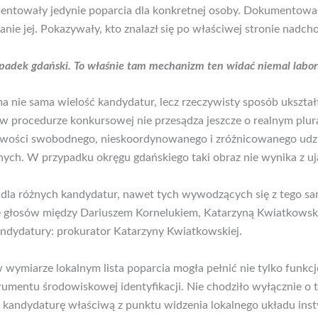
mentowały jedynie poparcia dla konkretnej osoby. Dokumentował
anie jej. Pokazywały, kto znalazł się po właściwej stronie nadch
ypadek gdański. To właśnie tam mechanizm ten widać niemal labor
a nie sama wielość kandydatur, lecz rzeczywisty sposób ukszt
 procedurze konkursowej nie przesądza jeszcze o realnym plura
iwości swobodnego, nieskoordynowanego i zróżnicowanego udzie
ych. W przypadku okręgu gdańskiego taki obraz nie wynika z uj
 dla różnych kandydatur, nawet tych wywodzących się z tego s
ie głosów między Dariuszem Kornelukiem, Katarzyną Kwiatkowsk
andydatury: prokurator Katarzyny Kwiatkowskiej.
w wymiarze lokalnym lista poparcia mogła pełnić nie tylko funkc
rumentu środowiskowej identyfikacji. Nie chodziło wyłącznie o t
a kandydaturę właściwą z punktu widzenia lokalnego układu inst