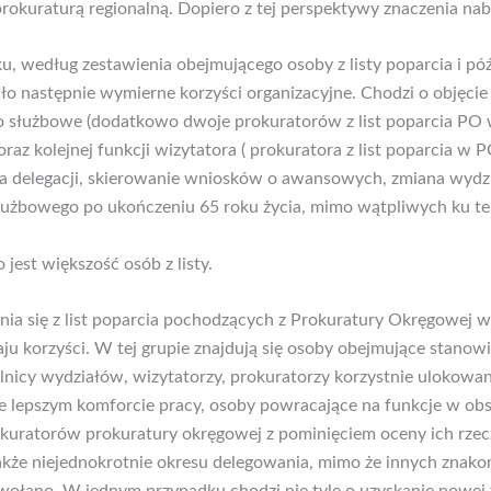
rokuraturą regionalną. Dopiero z tej perspektywy znaczenia nabi
, według zestawienia obejmującego osoby z listy poparcia i pó
ało następnie wymierne korzyści organizacyjne. Chodzi o objęcie
ko służbowe (dodatkowo dwoje prokuratorów z list poparcia PO
 oraz kolejnej funkcji wizytatora ( prokuratora z list poparcia w
a delegacji, skierowanie wniosków o awansowych, zmiana wydz
służbowego po ukończeniu 65 roku życia, mimo wątpliwych ku t
 jest większość osób z listy.
ia się z list poparcia pochodzących z Prokuratury Okręgowej 
ju korzyści. W tej grupie znajdują się osoby obejmujące stano
elnicy wydziałów, wizytatorzy, prokuratorzy korzystnie ulokowa
 lepszym komforcie pracy, osoby powracające na funkcje w obs
rokuratorów prokuratury okręgowej z pominięciem oceny ich rze
także niejednokrotnie okresu delegowania, mimo że innych znak