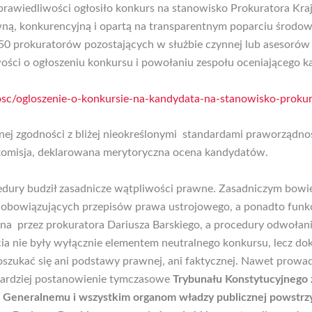
Sprawiedliwości ogłosiło konkurs na stanowisko Prokuratora Kr
, konkurencyjną i opartą na transparentnym poparciu środowis
 50 prokuratorów pozostających w służbie czynnej lub asesorów 
ości o ogłoszeniu konkursu i powołaniu zespołu oceniającego 
sc/ogloszenie-o-konkursie-na-kandydata-na-stanowisko-proku
ej zgodności z bliżej nieokreślonymi standardami praworządnośc
, komisja, deklarowana merytoryczna ocena kandydatów.
cedury budził zasadnicze wątpliwości prawne. Zasadniczym bow
 obowiązujących przepisów prawa ustrojowego, a ponadto funk
 przez prokuratora Dariusza Barskiego, a procedury odwołania 
cia nie były wyłącznie elementem neutralnego konkursu, lecz 
oszukać się ani podstawy prawnej, ani faktycznej. Nawet prowad
 bardziej postanowienie tymczasowe
Trybunału Konstytucyjnego z
 Generalnemu i wszystkim organom władzy publicznej powstrzy