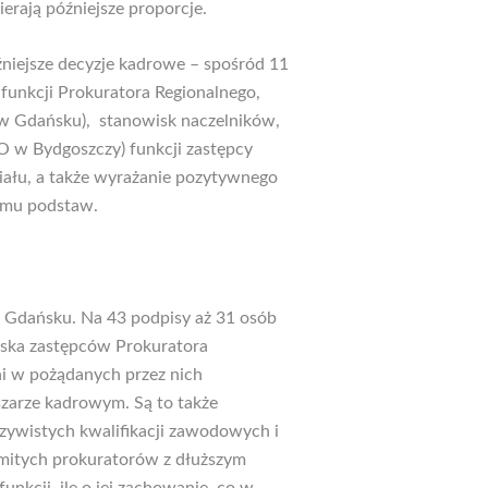
erają późniejsze proporcje.
źniejsze decyzje kadrowe – spośród 11
 funkcji Prokuratora Regionalnego,
 w Gdańsku), stanowisk naczelników,
 PO w Bydgoszczy) funkcji zastępcy
iału, a także wyrażanie pozytywnego
emu podstaw.
w Gdańsku. Na 43 podpisy aż 31 osób
wiska zastępców Prokuratora
ni w pożądanych przez nich
zarze kadrowym. Są to także
czywistych kwalifikacji zawodowych i
omitych prokuratorów z dłuższym