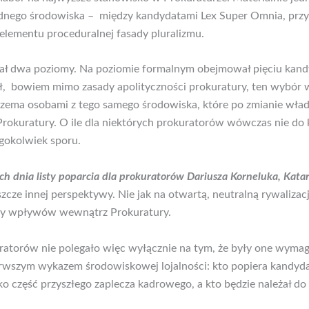
ednego środowiska – między kandydatami Lex Super Omnia, pr
elementu proceduralnej fasady pluralizmu.
iał dwa poziomy. Na poziomie formalnym obejmował pięciu kand
ł, bowiem mimo zasady apolityczności prokuratury, ten wybór w
rzema osobami z tego samego środowiska, które po zmianie władz
rokuratury. O ile dla niektórych prokuratorów wówczas nie do k
egokolwiek sporu.
ch dnia listy poparcia dla prokuratorów Dariusza Korneluka, Kat
eszcze innej perspektywy. Nie jak na otwartą, neutralną rywaliza
y wpływów wewnątrz Prokuratury.
kuratorów nie polegało więc wyłącznie na tym, że były one wy
erwszym wykazem środowiskowej lojalności: kto popiera kandyd
o część przyszłego zaplecza kadrowego, a kto będzie należał do