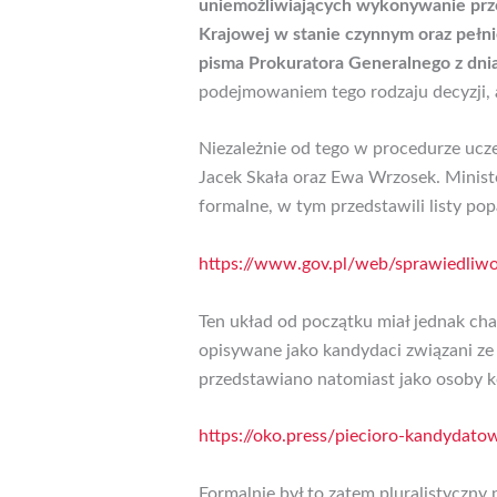
uniemożliwiających wykonywanie prze
Krajowej w stanie czynnym oraz pełni
pisma Prokuratora Generalnego z dnia 
podejmowaniem tego rodzaju decyzji, a
Niezależnie od tego w procedurze ucz
Jacek Skała oraz Ewa Wrzosek. Minist
formalne, w tym przedstawili listy po
https://www.gov.pl/web/sprawiedliw
Ten układ od początku miał jednak cha
opisywane jako kandydaci związani ze
przedstawiano natomiast jako osoby k
https://oko.press/piecioro-kandydato
Formalnie był to zatem pluralistyczny