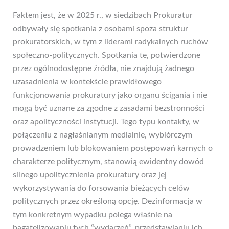
Faktem jest, że w 2025 r., w siedzibach Prokuratur
odbywały się spotkania z osobami spoza struktur
prokuratorskich, w tym z liderami radykalnych ruchów
społeczno-politycznych. Spotkania te, potwierdzone
przez ogólnodostępne źródła, nie znajdują żadnego
uzasadnienia w kontekście prawidłowego
funkcjonowania prokuratury jako organu ścigania i nie
mogą być uznane za zgodne z zasadami bezstronności
oraz apolityczności instytucji. Tego typu kontakty, w
połączeniu z nagłaśnianym medialnie, wybiórczym
prowadzeniem lub blokowaniem postępowań karnych o
charakterze politycznym, stanowią ewidentny dowód
silnego upolitycznienia prokuratury oraz jej
wykorzystywania do forsowania bieżących celów
politycznych przez określoną opcję. Dezinformacja w
tym konkretnym wypadku polega właśnie na
bagatelizowaniu tych “wydarzeń”, przedstawianiu ich