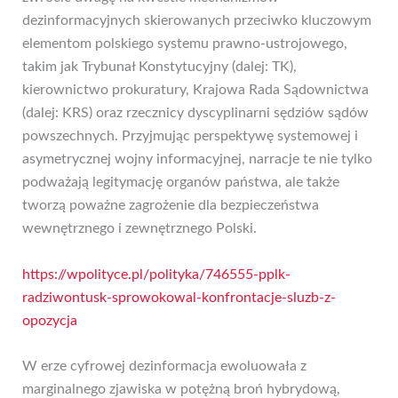
dezinformacyjnych skierowanych przeciwko kluczowym
elementom polskiego systemu prawno-ustrojowego,
takim jak Trybunał Konstytucyjny (dalej: TK),
kierownictwo prokuratury, Krajowa Rada Sądownictwa
(dalej: KRS) oraz rzecznicy dyscyplinarni sędziów sądów
powszechnych. Przyjmując perspektywę systemowej i
asymetrycznej wojny informacyjnej, narracje te nie tylko
podważają legitymację organów państwa, ale także
tworzą poważne zagrożenie dla bezpieczeństwa
wewnętrznego i zewnętrznego Polski.
https://wpolityce.pl/polityka/746555-pplk-
radziwontusk-sprowokowal-konfrontacje-sluzb-z-
opozycja
W erze cyfrowej dezinformacja ewoluowała z
marginalnego zjawiska w potężną broń hybrydową,