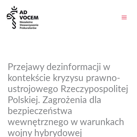
Przejdź
do
treści
Main
Men
Przejawy dezinformacji w
kontekście kryzysu prawno-
ustrojowego Rzeczypospolitej
Polskiej. Zagrożenia dla
bezpieczeństwa
wewnętrznego w warunkach
wojny hybrydowej